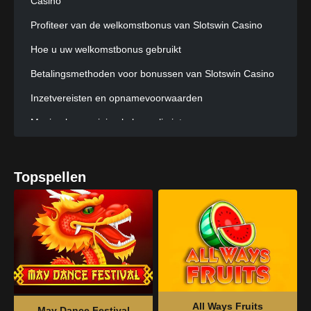
Casino
Profiteer van de welkomstbonus van Slotswin Casino
Hoe u uw welkomstbonus gebruikt
Betalingsmethoden voor bonussen van Slotswin Casino
Inzetvereisten en opnamevoorwaarden
Maximale en minimale bonuslimieten
Slotswin Casino beloont trouwe klanten met speciale
deals die speciaal voor hen zijn gemaakt
Topspellen
Welke soorten unieke deals wachten er?
Mobiele bonuservaring bij Slotswin Casino
Hoe u mobiele bonussen krijgt bij Slotswin Casino
Samenvatting van de bonussen van Slotswin Casino
All Ways Fruits
May Dance Festival