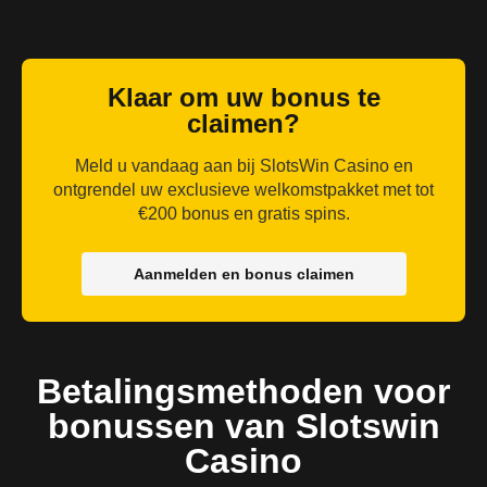
Klaar om uw bonus te
claimen?
Meld u vandaag aan bij SlotsWin Casino en
ontgrendel uw exclusieve welkomstpakket met tot
€200 bonus en gratis spins.
Aanmelden en bonus claimen
Betalingsmethoden voor
bonussen van Slotswin
Casino