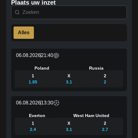
Plaats uw inzet
Alles
06.08.2026
21:40
Poland
Russia
1
X
2
1.85
3.1
2
06.08.2026
13:30
Everton
West Ham United
1
X
2
2.4
3.1
2.7