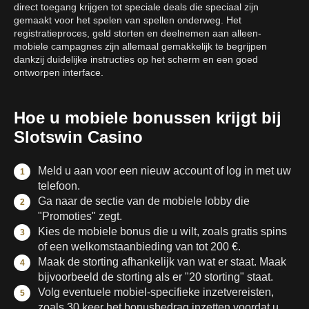
direct toegang krijgen tot speciale deals die speciaal zijn
gemaakt voor het spelen van spellen onderweg. Het
registratieproces, geld storten en deelnemen aan alleen-
mobiele campagnes zijn allemaal gemakkelijk te begrijpen
dankzij duidelijke instructies op het scherm en een goed
ontworpen interface.
Hoe u mobiele bonussen krijgt bij
Slotswin Casino
Meld u aan voor een nieuw account of log in met uw
telefoon.
Ga naar de sectie van de mobiele lobby die
"Promoties" zegt.
Kies de mobiele bonus die u wilt, zoals gratis spins
of een welkomstaanbieding van tot 200 €.
Maak de storting afhankelijk van wat er staat. Maak
bijvoorbeeld de storting als er "20 storting" staat.
Volg eventuele mobiel-specifieke inzetvereisten,
zoals 30 keer het bonusbedrag inzetten voordat u