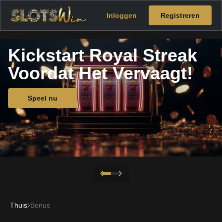
Inloggen
Registreren
Kickstart Royal Streak
Voordat Het Vervaagt!
Speel nu
Thuis
Bonus