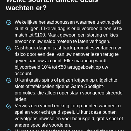
wachten er?
Wekelijkse herlaadbonussen waarmee u extra geld
kunt krijgen. Elke vrijdag is er bijvoorbeeld een 50%
match tot €100. Maak gewoon een storting en kies
ervoor om uw saldo meteen te laten verhogen.
Cashback-dagen: cashback-promoties verlagen uw
risico door een deel van uw nettoverliezen terug te
geven aan uw account. Elke maandag wordt
bijvoorbeeld 10% tot €50 teruggeboekt op uw
account.
U kunt gratis spins of prijzen krijgen op uitgelichte
slots of tafelspellen tijdens Game Spotlight-
promoties, die alleen openstaan voor geregistreerde
leden.
Verwijs een vriend en krijg comp-punten wanneer u
spellen voor echt geld speelt. U kunt deze punten
vervolgens inwisselen voor bonusgeld, gratis spel of
andere speciale voordelen.