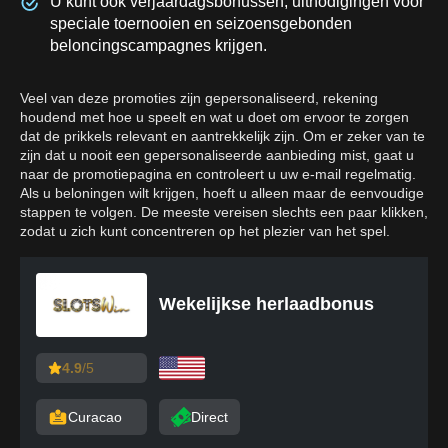
U kunt ook verjaardagsbonussen, uitnodigingen voor
speciale toernooien en seizoensgebonden
beloncingscampagnes krijgen.
Veel van deze promoties zijn gepersonaliseerd, rekening
houdend met hoe u speelt en wat u doet om ervoor te zorgen
dat de prikkels relevant en aantrekkelijk zijn. Om er zeker van te
zijn dat u nooit een gepersonaliseerde aanbieding mist, gaat u
naar de promotiepagina en controleert u uw e-mail regelmatig.
Als u beloningen wilt krijgen, hoeft u alleen maar de eenvoudige
stappen te volgen. De meeste vereisen slechts een paar klikken,
zodat u zich kunt concentreren op het plezier van het spel.
1
Wekelijkse herlaadbonus
4.9
/5
Curacao
Direct