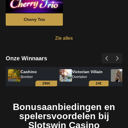
Cherry Trio
Zie alles
Onze Winnaars
Cashino
Victorian Villain
Wi
Bomber
Overtaker
Ep
296€
24€
Bonusaanbiedingen en
spelersvoordelen bij
Slotswin Casino