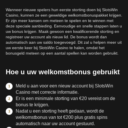
Wanneer nieuwe spelers hun eerste storting doen bij SlotsWin
Casino, kunnen ze een geweldige welkomstbonuspakket krijgen.
Er zijn meer kansen om meteen te spelen en te winnen met
deze speciale aanbieding. Eenvoudige en snelle stappen laten u
uw bonus krijgen. Maak gewoon een kwalificerende storting en
registreer uw account als nieuw lid. De bonus wordt dan
automatisch aan uw saldo toegevoegd. Dit zal u helpen meer uit
uw eerste keer bij SlotsWin Casino te halen, omdat het
bonusgeld meteen op een aantal spellen kan worden gebruikt.
Hoe u uw welkomstbonus gebruikt
Meld u aan voor een nieuw account bij SlotsWin
Casino met correcte informatie.
Er is een minimale storting van €20 vereist om de
bonus te krijgen.
Nadat u een storting heeft gedaan, wordt de
welkomstbonus van tot €200 plus gratis spins
automatisch naar uw account gestuurd.