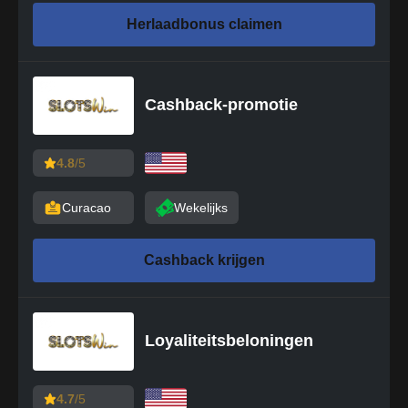
Herlaadbonus claimen
2
Cashback-promotie
4.8
/5
Curacao
Wekelijks
Cashback krijgen
3
Loyaliteitsbeloningen
4.7
/5