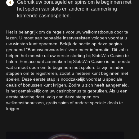
Gebruik uw bonusgeld en spins om te beginnen met
het spelen van slots en andere in aanmerking
komende casinospellen.
Het is belangrijk om de regels voor uw welkomstbonus door te
lezen. U moet aan bepaalde inzetvereisten voldoen voordat u
uw winsten kunt opnemen. Bekijk de sectie op deze pagina
genaamd "Bonusvoorwaarden" voor meer informatie. Dit zal u
helpen het meeste uit uw eerste storting bij SlotsWin Casino te
halen. Een account aanmaken bij SlotsWin Casino is het eerste
wat u moet doen om te beginnen met spelen. Er zijn minder
stappen om te registreren, zodat u meteen kunt beginnen met
spelen. Deze eerste stap is noodzakelijk voordat u speciale
deals of bonussen kunt krijgen. Zodra u zich heeft aangemeld,
is het gemakkelijk om uw casinobonus te gebruiken. Als u een
eerste storting doet, volg dan deze stappen om
welkomstbonussen, gratis spins of andere speciale deals te
krijgen.