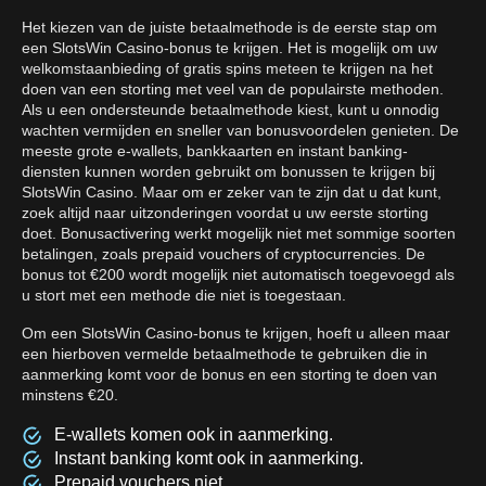
Het kiezen van de juiste betaalmethode is de eerste stap om
een SlotsWin Casino-bonus te krijgen. Het is mogelijk om uw
welkomstaanbieding of gratis spins meteen te krijgen na het
doen van een storting met veel van de populairste methoden.
Als u een ondersteunde betaalmethode kiest, kunt u onnodig
wachten vermijden en sneller van bonusvoordelen genieten. De
meeste grote e-wallets, bankkaarten en instant banking-
diensten kunnen worden gebruikt om bonussen te krijgen bij
SlotsWin Casino. Maar om er zeker van te zijn dat u dat kunt,
zoek altijd naar uitzonderingen voordat u uw eerste storting
doet. Bonusactivering werkt mogelijk niet met sommige soorten
betalingen, zoals prepaid vouchers of cryptocurrencies. De
bonus tot €200 wordt mogelijk niet automatisch toegevoegd als
u stort met een methode die niet is toegestaan.
Om een SlotsWin Casino-bonus te krijgen, hoeft u alleen maar
een hierboven vermelde betaalmethode te gebruiken die in
aanmerking komt voor de bonus en een storting te doen van
minstens €20.
E-wallets komen ook in aanmerking.
Instant banking komt ook in aanmerking.
Prepaid vouchers niet.