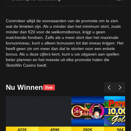
Controleer altijd de voorwaarden van de promotie om te zien
wat de limieten zijn. Als u minder dan het minimum stort, zoals
minder dan €20 voor de welkomstbonus, krijgt u geen
matchende fondsen. Zelfs als u meer stort dan het maximale
bonusniveau, kunt u alleen bonussen tot dat niveau krijgen. Het
heeft geen zin om meer dan dat te storten voor een enkele
bonus. Als u deze cijfers kent, kunt u uw uitgaven aan spellen
beter plannen en het meeste uit elke promotie halen die
SlotsWin Casino biedt.
Nu Winnen
422€
459€
282€
56€